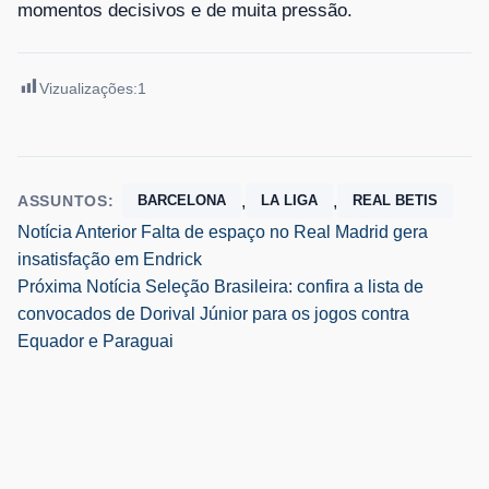
momentos decisivos e de muita pressão.
Vizualizações:
1
,
,
ASSUNTOS:
BARCELONA
LA LIGA
REAL BETIS
Navegação
Notícia Anterior
Falta de espaço no Real Madrid gera
insatisfação em Endrick
de
Próxima Notícia
Seleção Brasileira: confira a lista de
convocados de Dorival Júnior para os jogos contra
Post
Equador e Paraguai