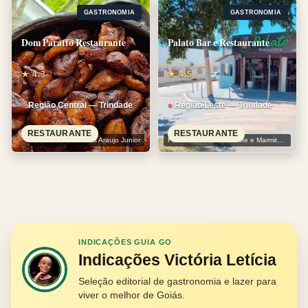
GASTRONOMIA
GASTRONOMIA
Dom Paratto Restaurante
Palato Bar e Restaurante
★ 4.3
★ 4.5
Região Central — Trindade
Região Leste — Trindade
RESTAURANTE
RESTAURANTE
Foto: Almir Leondas Araujo Junior
Foto: Palato Restaurante e Marmitaria
INDICAÇÕES GUIA GO
Indicações Victória Letícia
Seleção editorial de gastronomia e lazer para
viver o melhor de Goiás.