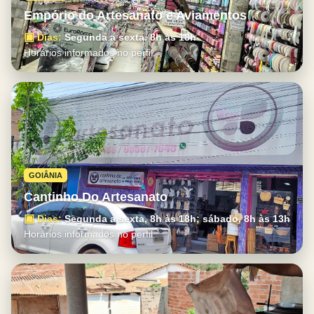
Empório do Artesanato e Aviamentos
▣
Dias:
Segunda a sexta, 8h às 18h
Horários informados no perfil.
GOIÂNIA
Cantinho Do Artesanato
▣
Dias:
Segunda a sexta, 8h às 18h; sábado, 8h às 13h
Horários informados no perfil.