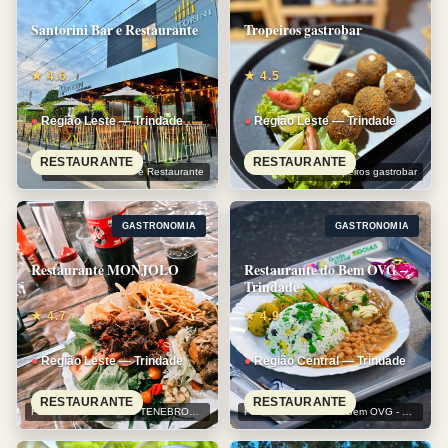
Santorini Bar e Restaurante
Tropeiros gastrobar
★ 4.6
★ 4.5
Região Leste — Trindade
Região Leste — Trindade
RESTAURANTE
RESTAURANTE
Foto: Santorini Bar e Restaurante
Foto: Tropeiros gastrobar
GASTRONOMIA
GASTRONOMIA
Restaurante MONJOLO
Restaurante do Bem OVG –
Trindade
★ 4.7
★ 4.9
Região Leste — Trindade
Região Central — Trindade
RESTAURANTE
RESTAURANTE
Foto: Gabriel ESCUDO TENEBROSO MG
Foto: Restaurante do Bem OVG - Trindade