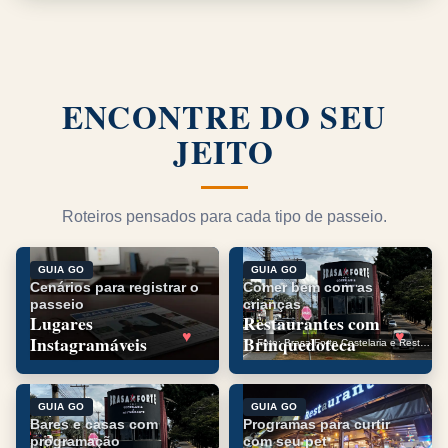
ENCONTRE DO SEU
JEITO
Roteiros pensados para cada tipo de passeio.
Cenários para registrar o
Comer bem com as
passeio
crianças
Lugares
Restaurantes com
Instagramáveis
Brinquedoteca
Foto: Brasa Forte Costelaria e Restaurante
Bares e casas com
Programas para curtir
programação
com seu pet