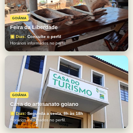
GOIÂNIA
Feira da Liberdade
▣
Dias:
Consulte o perfil
Horários informados no perfil.
GOIÂNIA
Casa do artesanato goiano
▣
Dias:
Segunda a sexta, 8h às 18h
Horários informados no perfil.