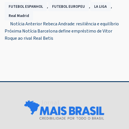
,
,
,
FUTEBOL ESPANHOL
FUTEBOL EUROPEU
LA LIGA
Real Madrid
Navegação
Notícia Anterior
Rebeca Andrade: resiliência e equilíbrio
Próxima Notícia
Barcelona define empréstimo de Vitor
de
Roque ao rival Real Betis
Post