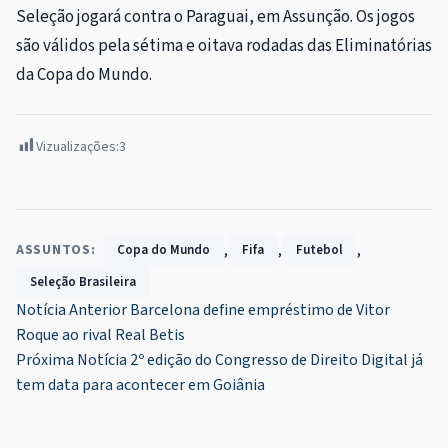
Seleção jogará contra o Paraguai, em Assunção. Os jogos
são válidos pela sétima e oitava rodadas das Eliminatórias
da Copa do Mundo.
Vizualizações:
3
,
,
,
ASSUNTOS:
Copa do Mundo
Fifa
Futebol
Seleção Brasileira
Navegação
Notícia Anterior
Barcelona define empréstimo de Vitor
Roque ao rival Real Betis
de
Próxima Notícia
2º edição do Congresso de Direito Digital já
Post
tem data para acontecer em Goiânia