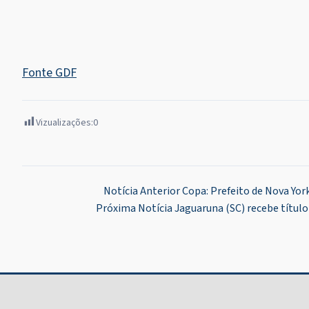
Fonte GDF
Vizualizações:
0
Navegação
Notícia Anterior
Copa: Prefeito de Nova Yor
Próxima Notícia
Jaguaruna (SC) recebe título
de
Post