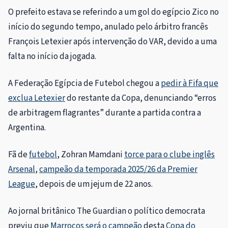
O prefeito estava se referindo a um gol do egípcio Zico no
início do segundo tempo, anulado pelo árbitro francês
François Letexier após intervenção do VAR, devido a uma
falta no início da jogada.
A Federação Egípcia de Futebol chegou a
pedir à Fifa que
exclua Letexier
do restante da Copa, denunciando “erros
de arbitragem flagrantes” durante a partida contra a
Argentina.
Fã de
futebol
, Zohran Mamdani
torce para o clube inglês
Arsenal
,
campeão da temporada 2025/26 da Premier
League
, depois de um jejum de 22 anos.
Ao jornal britânico The Guardian o político democrata
previu que
Marrocos será o campeão
desta
Copa do