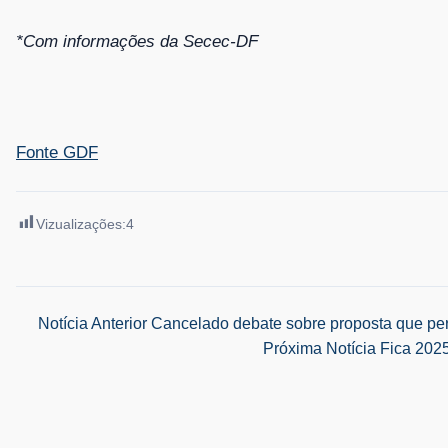
*Com informações da Secec-DF
Fonte GDF
Vizualizações:
4
Navegação
Notícia Anterior
Cancelado debate sobre proposta que perm
Próxima Notícia
Fica 2025
de
Post