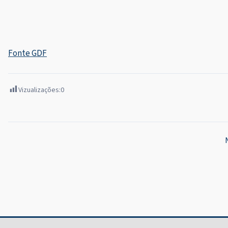
Fonte GDF
Vizualizações:
0
Navegação
de
Post