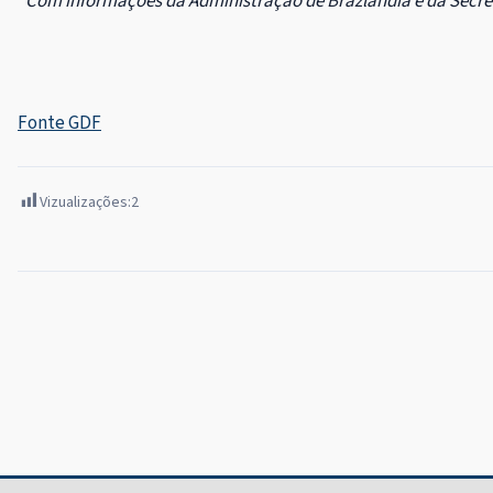
*Com informações da Administração de Brazlândia e da Secre
Fonte GDF
Vizualizações:
2
Navegação
de
Post