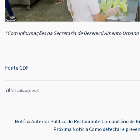
*Com informações da Secretaria de Desenvolvimento Urbano e
Fonte GDF
Vizualizações:
0
Navegação
Notícia Anterior
Público do Restaurante Comunitário de B
Próxima Notícia
Como detectar e preven
de