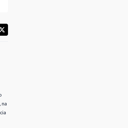
o
, na
cia