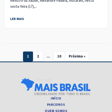
ministro da Saúde, Alexandre Padilha, visitaram, nesta
sexta-feira (17),...
LER MAIS
Navegação
1
2
…
10
Próxima »
de
páginas
INÍCIO
PARCEIROS
QUEM SOMOS