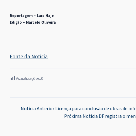
Reportagem – Lara Haje
Edição – Marcelo Oliveira
Fonte da Notícia
Vizualizações:
0
Navegação
Notícia Anterior
Licença para conclusão de obras de inf
Próxima Notícia
DF registra o men
de
Post