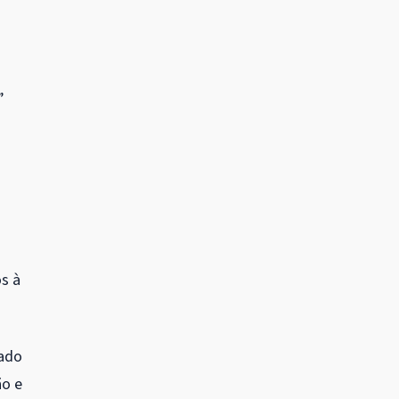
”
s à
tado
ão e