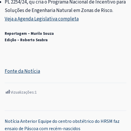
PL 2254/24, qu cria o Programa Nacional de Incentivo para
Soluções de Engenharia Natural em Zonas de Risco.
Veja a Agenda Legislativa completa
Reportagem – Murilo Souza
Edição – Roberto Seabra
Fonte da Notícia
Vizualizações:
1
Navegação
Notícia Anterior
Equipe do centro obstétrico do HRSM faz
ensaio de Páscoa com recém-nascidos