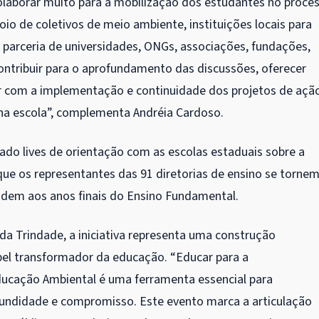
olaborar muito para a mobilização dos estudantes no proce
o de coletivos de meio ambiente, instituições locais para
parceria de universidades, ONGs, associações, fundações,
contribuir para o aprofundamento das discussões, oferecer
rar com a implementação e continuidade dos projetos de açã
 na escola”, complementa Andréia Cardoso.
do lives de orientação com as escolas estaduais sobre a
que os representantes das 91 diretorias de ensino se torne
ndem aos anos finais do Ensino Fundamental.
da Trindade, a iniciativa representa uma construção
apel transformador da educação. “Educar para a
 Educação Ambiental é uma ferramenta essencial para
undidade e compromisso. Este evento marca a articulação