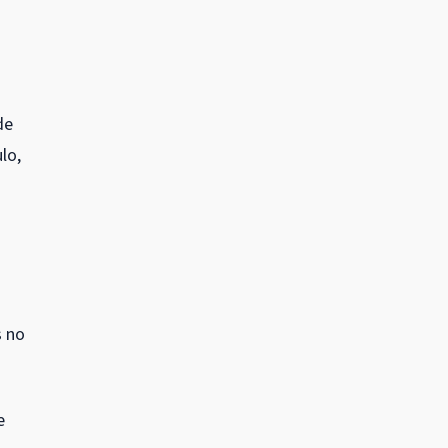
de
lo,
s no
e