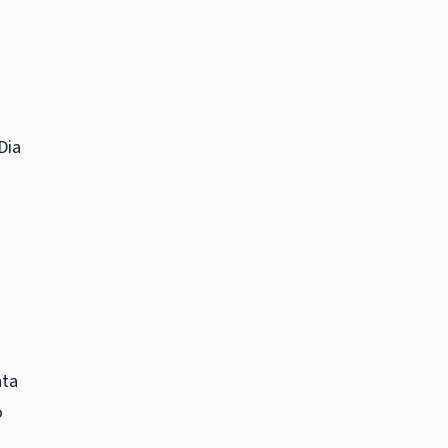
Dia
nta
o