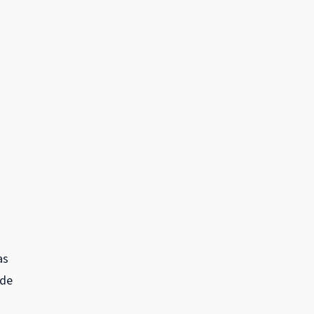
as
 de