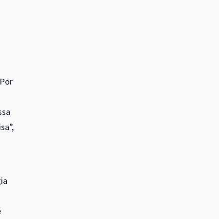
“Por
ssa
sa”,
ia
é