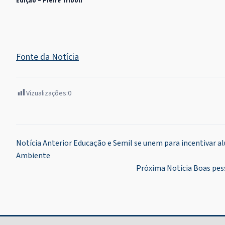
Edição – Pierre Triboli
Fonte da Notícia
Vizualizações:
0
Navegação
Notícia Anterior
Educação e Semil se unem para incentivar al
Ambiente
de
Próxima Notícia
Boas pess
Post