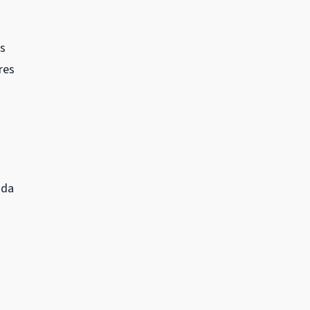
as
res
 da