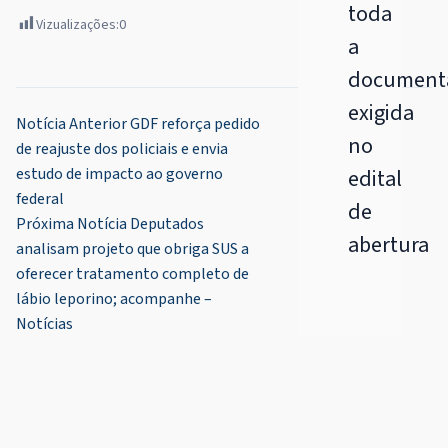
toda
Vizualizações:
0
a
document
exigida
Navegação
Notícia Anterior
GDF reforça pedido
no
de reajuste dos policiais e envia
de
estudo de impacto ao governo
edital
Post
federal
de
Próxima Notícia
Deputados
abertura
analisam projeto que obriga SUS a
oferecer tratamento completo de
lábio leporino; acompanhe –
Notícias