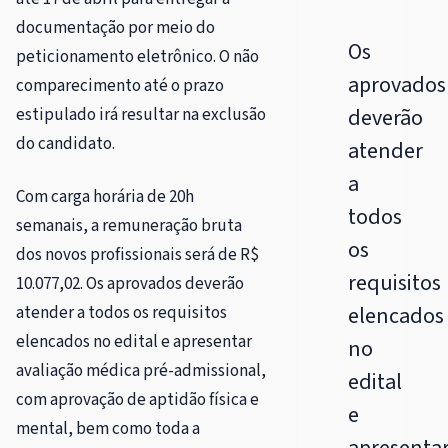
documentação por meio do
Os
peticionamento eletrônico. O não
aprovados
comparecimento até o prazo
deverão
estipulado irá resultar na exclusão
do candidato.
atender
a
Com carga horária de 20h
todos
semanais, a remuneração bruta
os
dos novos profissionais será de R$
requisitos
10.077,02. Os aprovados deverão
elencados
atender a todos os requisitos
elencados no edital e apresentar
no
avaliação médica pré-admissional,
edital
com aprovação de aptidão física e
e
mental, bem como toda a
apresenta