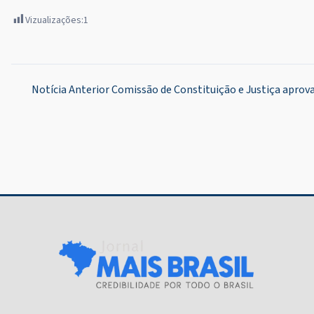
Vizualizações:
1
Navegação
Notícia Anterior
Comissão de Constituição e Justiça apro
de
Post