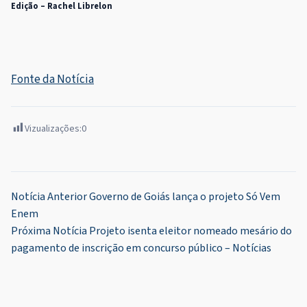
Edição – Rachel Librelon
Fonte da Notícia
Vizualizações:
0
Navegação
Notícia Anterior
Governo de Goiás lança o projeto Só Vem
Enem
de
Próxima Notícia
Projeto isenta eleitor nomeado mesário do
Post
pagamento de inscrição em concurso público – Notícias