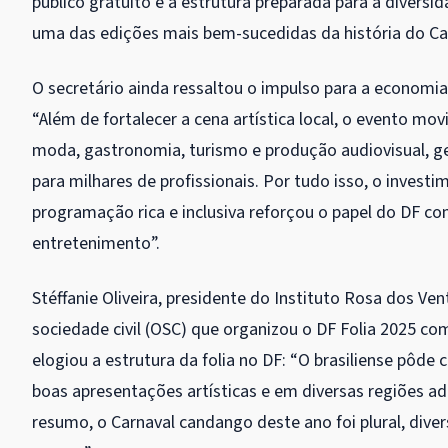
público gratuito e à estrutura preparada para a diversid
uma das edições mais bem-sucedidas da história do Carn
O secretário ainda ressaltou o impulso para a economia 
“Além de fortalecer a cena artística local, o evento m
moda, gastronomia, turismo e produção audiovisual, 
para milhares de profissionais. Por tudo isso, o inves
programação rica e inclusiva reforçou o papel do DF co
entretenimento”.
Stéffanie Oliveira, presidente do Instituto Rosa dos Ve
sociedade civil (OSC) que organizou o DF Folia 2025 c
elogiou a estrutura da folia no DF: “O brasiliense pôde
boas apresentações artísticas e em diversas regiões ad
resumo, o Carnaval candango deste ano foi plural, dive