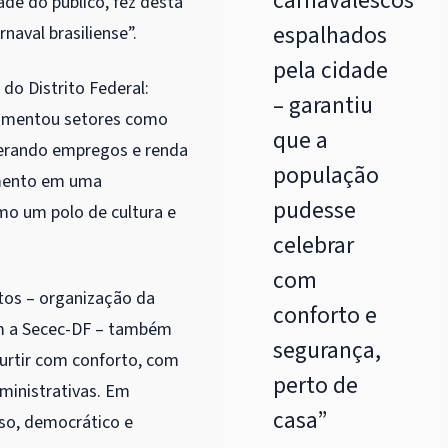
carnavalescos
ade do público, fez desta
espalhados
aval brasiliense”.
pela cidade
do Distrito Federal:
– garantiu
ovimentou setores como
que a
gerando empregos e renda
população
timento em uma
pudesse
mo um polo de cultura e
celebrar
com
ntos – organização da
conforto e
om a Secec-DF – também
segurança,
 curtir com conforto, com
perto de
ministrativas. Em
casa”
rso, democrático e