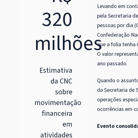
Levando em conta 
320
pela Secretaria d
pessoas por dia (G
milhões
Confederação Nac
que a folia tenha
O valor represe
ano passado.
Estimativa
da CNC
Quando o assunto
da Secretaria de 
sobre
operações especi
movimentação
ocorrências em c
financeira
em
Evento consoli
atividades