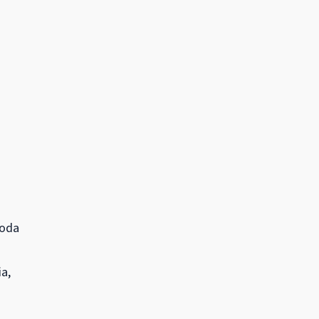
toda
a,