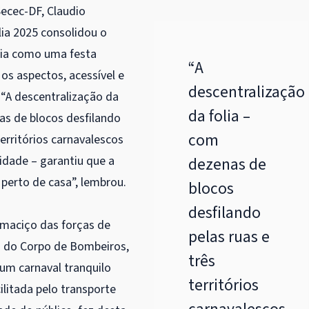
Secec-DF, Claudio
lia 2025 consolidou o
lia como uma festa
“A
os aspectos, acessível e
descentralização
“A descentralização da
da folia –
as de blocos desfilando
com
territórios carnavalescos
idade – garantiu que a
dezenas de
perto de casa”, lembrou.
blocos
desfilando
maciço das forças de
pelas ruas e
o do Corpo de Bombeiros,
três
r um carnaval tranquilo
territórios
cilitada pelo transporte