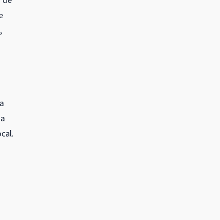
a de
e
,
ra
 a
cal.