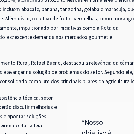
u 16,25%, alcançando 37.615 toneladas em uma área plantad
ião incluem abacate, banana, tangerina, goiaba e maracujá, qu
e. Além disso, o cultivo de frutas vermelhas, como morango
ivamente, impulsionado por iniciativas como a Rota da
egado e crescente demanda nos mercados gourmet e
vimento Rural, Rafael Bueno, destacou a relevância da câma
s e avançar na solução de problemas do setor. Segundo ele,
e consolidado como um dos principais pilares da agricultura lo
istência técnica, setor
oderão discutir melhorias e
s e apontar soluções
“Nosso
lvimento da cadeia
objetivo é