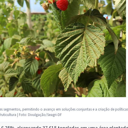
tes segmentos, permitindo o avanço em soluções conjuntas e a criação de política
fruticultura | Foto: Divulgação/Seagri-DF