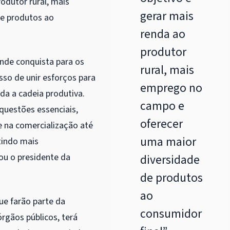
rodutor rural, mais
gerar mais
e produtos ao
renda ao
produtor
ande conquista para os
rural, mais
sso de unir esforços para
emprego no
oda a cadeia produtiva.
campo e
questões essenciais,
oferecer
 na comercialização até
uma maior
tindo mais
mou o presidente da
diversidade
de produtos
ao
e farão parte da
consumidor
rgãos públicos, terá