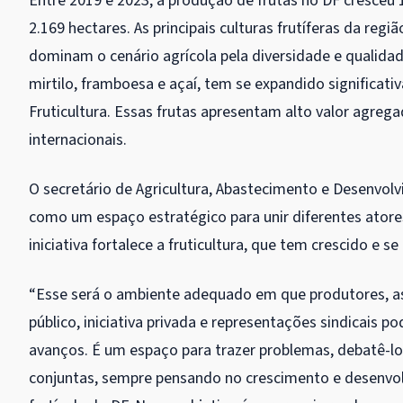
Entre 2019 e 2023, a produção de frutas no DF cresce
2.169 hectares. As principais culturas frutíferas da reg
dominam o cenário agrícola pela diversidade e qualidad
mirtilo, framboesa e açaí, tem se expandido significat
Fruticultura. Essas frutas apresentam alto valor agr
internacionais.
O secretário de Agricultura, Abastecimento e Desenvol
como um espaço estratégico para unir diferentes atore
iniciativa fortalece a fruticultura, que tem crescido e s
“Esse será o ambiente adequado em que produtores, ass
público, iniciativa privada e representações sindicais p
avanços. É um espaço para trazer problemas, debatê-lo
conjuntas, sempre pensando no crescimento e desenvo