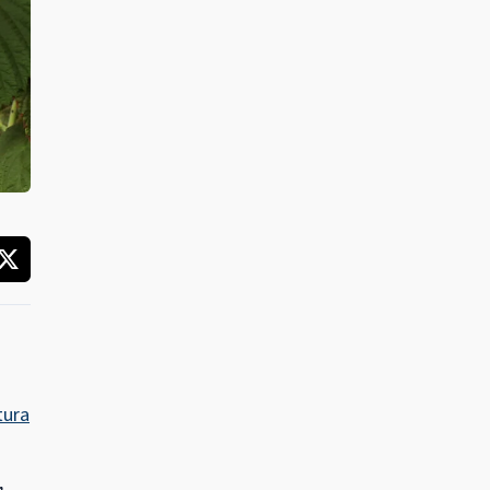
tura
,