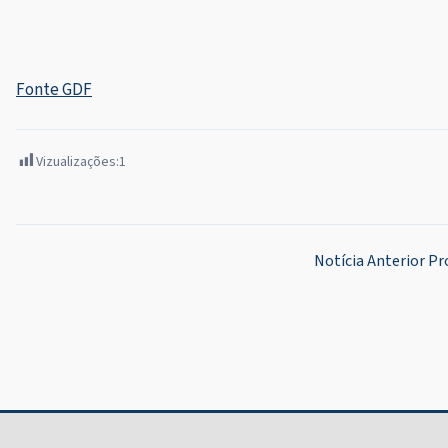
Fonte GDF
Vizualizações:
1
Navegação
Notícia Anterior
Pr
de
Post