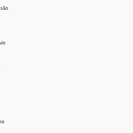
 são
vin
e
ma