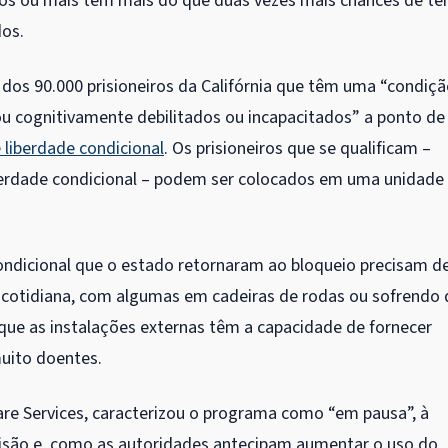
nos ou mais têm mais do que duas vezes mais chances de te
dos.
a dos 90.000 prisioneiros da Califórnia que têm uma “condiç
ou cognitivamente debilitados ou incapacitados” a ponto de
liberdade condicional
. Os prisioneiros que se qualificam –
berdade condicional – podem ser colocados em uma unidade
ondicional que o estado retornaram ao bloqueio precisam d
da cotidiana, com algumas em cadeiras de rodas ou sofrendo 
m que as instalações externas têm a capacidade de fornecer
uito doentes.
Care Services, caracterizou o programa como “em pausa”, à
risão e, como as autoridades antecipam aumentar o uso do