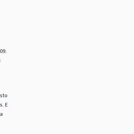
09.
i
usto
s. E
da