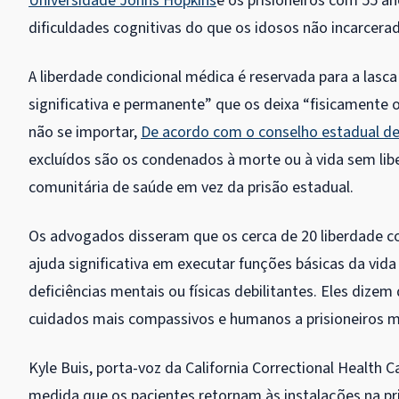
Universidade Johns Hopkins
e os prisioneiros com 55 a
dificuldades cognitivas do que os idosos não incarcera
A liberdade condicional médica é reservada para a lasc
significativa e permanente” que os deixa “fisicamente 
não se importar,
De acordo com o conselho estadual de 
excluídos são os condenados à morte ou à vida sem li
comunitária de saúde em vez da prisão estadual.
Os advogados disseram que os cerca de 20 liberdade c
ajuda significativa em executar funções básicas da vi
deficiências mentais ou físicas debilitantes. Eles dize
cuidados mais compassivos e humanos a prisioneiros m
Kyle Buis, porta-voz da California Correctional Health 
medida que os pacientes retornam às instalações na p