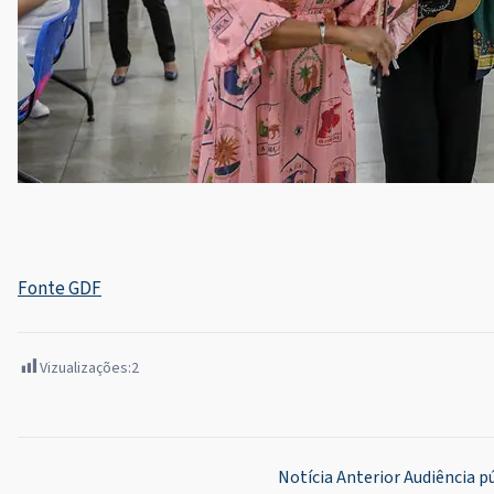
Fonte GDF
Vizualizações:
2
Navegação
Notícia Anterior
Audiência p