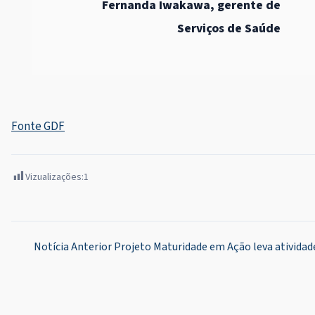
Fernanda Iwakawa, gerente de
Serviços de Saúde
Fonte GDF
Vizualizações:
1
Navegação
Notícia Anterior
Projeto Maturidade em Ação leva atividade
de
Post