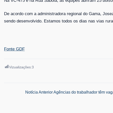
Na VC-475 e na Rua Saboia, as equipes abriram 25 bols
De acordo com a administradora regional do Gama, Josean
sendo desenvolvido. Estamos todos os dias nas vias rurai
Fonte GDF
Vizualizações:
3
Navegação
Notícia Anterior
Agências do trabalhador têm vaga
de
Post