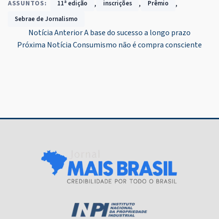
,
,
,
ASSUNTOS:
11ª edição
inscrições
Prêmio
Sebrae de Jornalismo
Navegação
Notícia Anterior
A base do sucesso a longo prazo
Próxima Notícia
Consumismo não é compra consciente
de
Post