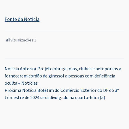
Fonte da Notícia
Vizualizações:
1
Navegação
Notícia Anterior
Projeto obriga lojas, clubes e aeroportos a
fornecerem cordão de girassol a pessoas com deficiência
de
oculta – Notícias
Post
Próxima Notícia
Boletim do Comércio Exterior do DF do 3°
trimestre de 2024 será divulgado na quarta-feira (5)