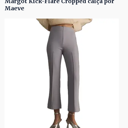
Margot Kick-Flare Cropped calça por
Maeve