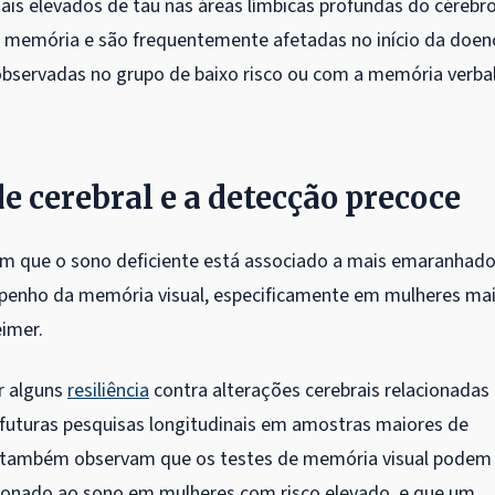
s elevados de tau nas áreas límbicas profundas do cérebro
 memória e são frequentemente afetadas no início da doen
observadas no grupo de baixo risco ou com a memória verba
de cerebral e a detecção precoce
ram que o sono deficiente está associado a mais emaranhad
mpenho da memória visual, especificamente em mulheres ma
eimer.
r alguns
resiliência
contra alterações cerebrais relacionadas
futuras pesquisas longitudinais em amostras maiores de
les também observam que os testes de memória visual podem
onado ao sono em mulheres com risco elevado, e que um