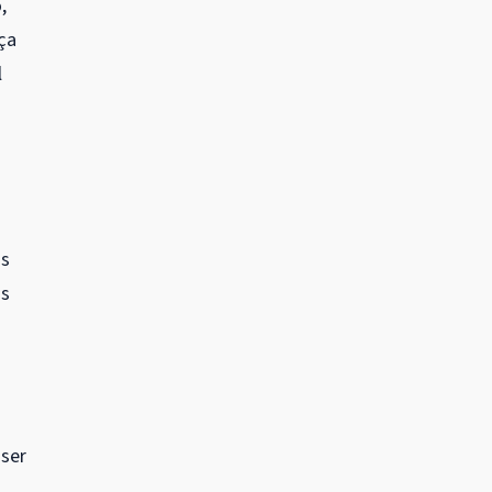
,
ça
l
os
is
 ser