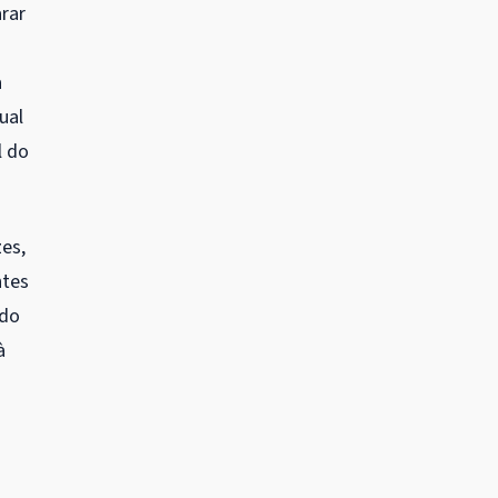
rar
a
ual
l do
es,
ntes
 do
à