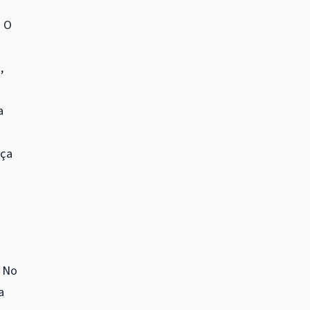
. O
,
a
nça
. No
a