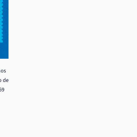
mos
o de
59