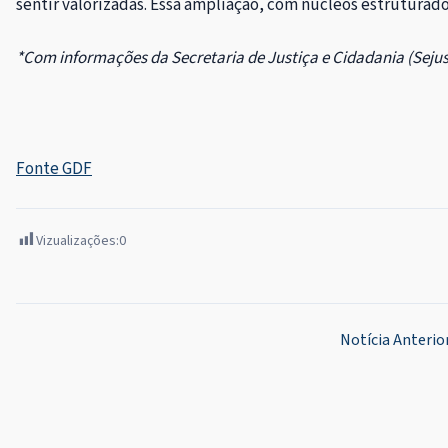
sentir valorizadas. Essa ampliação, com núcleos estruturado
*Com informações da Secretaria de Justiça e Cidadania (Seju
Fonte GDF
Vizualizações:
0
Navegação
Notícia Anterio
de
Post