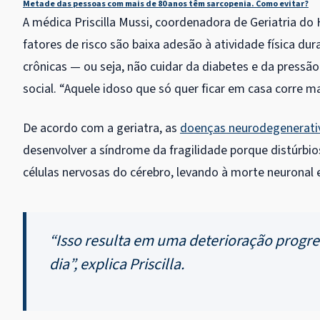
Metade das pessoas com mais de 80 anos têm sarcopenia. Como evitar?
A médica Priscilla Mussi, coordenadora de Geriatria do H
fatores de risco são baixa adesão à atividade física 
crônicas — ou seja, não cuidar da diabetes e da pressão
social. “Aquele idoso que só quer ficar em casa corre mai
De acordo com a geriatra, as
doenças neurodegenerati
desenvolver a síndrome da fragilidade porque distúrb
células nervosas do cérebro, levando à morte neuronal e
“Isso resulta em uma deterioração progre
dia”, explica Priscilla.