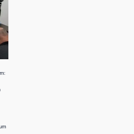
am:
a
 um