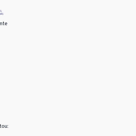
ente
tou: