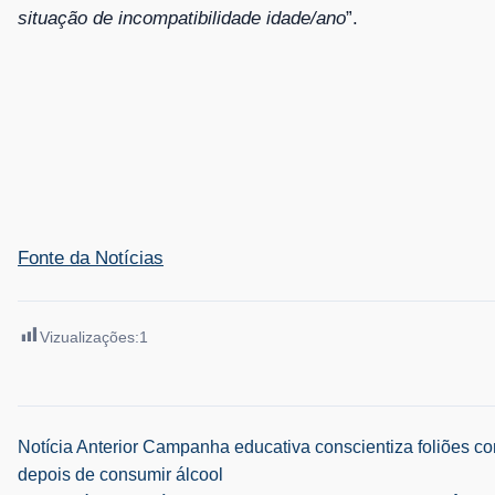
situação de incompatibilidade idade/ano
”.
Fonte da Notícias
Vizualizações:
1
Navegação
Notícia Anterior
Campanha educativa conscientiza foliões cont
depois de consumir álcool
de