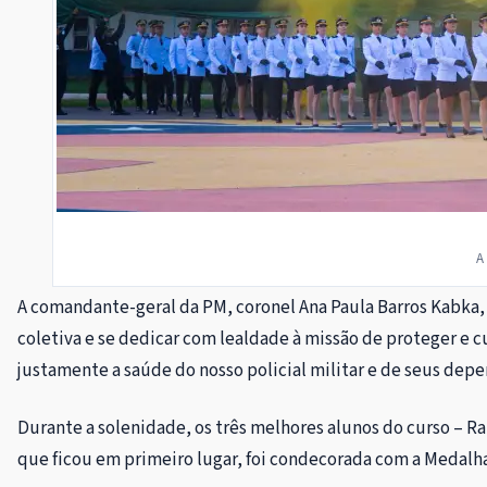
A
A comandante-geral da PM, coronel Ana Paula Barros Kabka, 
coletiva e se dedicar com lealdade à missão de proteger e c
justamente a saúde do nosso policial militar e de seus depe
Durante a solenidade, os três melhores alunos do curso – R
que ficou em primeiro lugar, foi condecorada com a Medalha