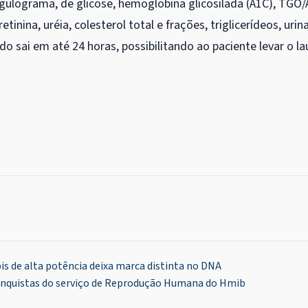
gulograma, de glicose, hemoglobina glicosilada (A1C), TGO
inina, uréia, colesterol total e frações, triglicerídeos, urin
ado sai em até 24 horas, possibilitando ao paciente levar o l
is de alta potência deixa marca distinta no DNA
onquistas do serviço de Reprodução Humana do Hmib