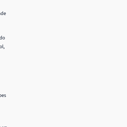
ade
ado
ol,
pes