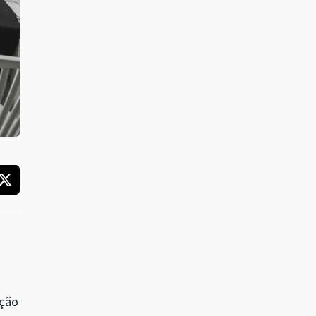
a
ação