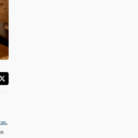
cas
,
ão