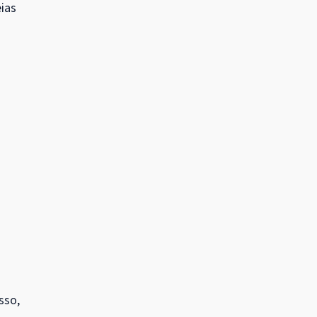
ias
.
sso,