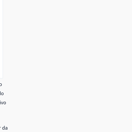
o
do
ivo
r da