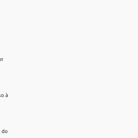
or
so à
s do