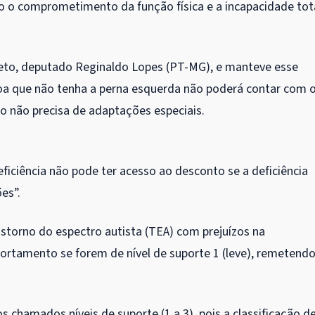
do o comprometimento da função física e a incapacidade tot
ojeto, deputado Reginaldo Lopes (PT-MG), e manteve esse
soa que não tenha a perna esquerda não poderá contar com 
 não precisa de adaptações especiais.
ficiência não pode ter acesso ao desconto se a deficiência
es”.
storno do espectro autista (TEA) com prejuízos na
rtamento se forem de nível de suporte 1 (leve), remetendo
 chamados níveis de suporte (1 a 3), pois a classificação d