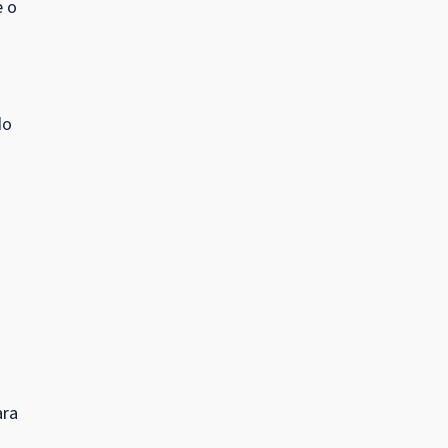
e o
do
ara