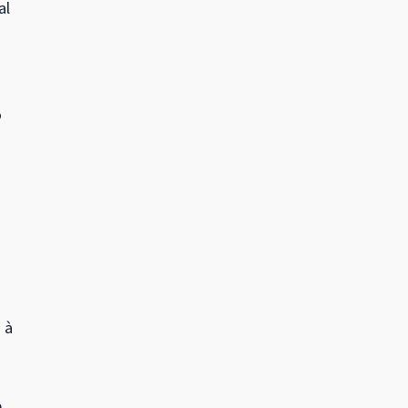
al
o
 à
e