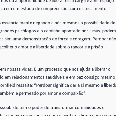
 nos dá a oportunidade de liberar essa carga e abrir espaço
loca em um estado de compreensão, cura e crescimento.
 essencialmente negando a nós mesmos a possibilidade de
s grandes psicólogos e o caminho apontado por Jesus, pode
 mas sim uma demonstração de força e coragem. Perdoar nã
colher o amor e a liberdade sobre o rancor e a prisão
em nossas vidas. É um processo que nos ajuda a liberar o
eado em relacionamentos saudáveis e em paz consigo mesmo
rnfield ressalta: “Perdoar significa dar a si mesmo a liber
 também é permeado por amor e compaixão”.
essoal. Ele tem o poder de transformar comunidades e
ight, pioneiro na pesquisa sobre o perdão, afirma que o perdã