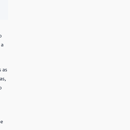
o
 a
s as
as,
o
ue