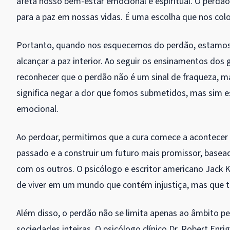
afeta nosso bem-estar emocional e espiritual. O perdão
para a paz em nossas vidas. É uma escolha que nos co
Portanto, quando nos esquecemos do perdão, estamos
alcançar a paz interior. Ao seguir os ensinamentos do
reconhecer que o perdão não é um sinal de fraqueza,
significa negar a dor que fomos submetidos, mas sim es
emocional.
Ao perdoar, permitimos que a cura comece a acontecer 
passado e a construir um futuro mais promissor, bas
com os outros. O psicólogo e escritor americano Jack Ko
de viver em um mundo que contém injustiça, mas que
Além disso, o perdão não se limita apenas ao âmbito p
sociedades inteiras. O psicólogo clínico Dr. Robert Enr