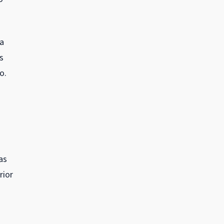
da
s
o.
as
rior