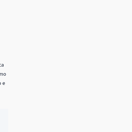
ca
omo
o e