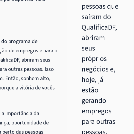
pessoas que
saíram do
QualificaDF,
abriram
a do programa de
seus
ação de empregos e para o
próprios
ificaDF, abriram seus
negócios e,
ara outras pessoas. Isso
m. Então, sonhem alto,
hoje, já
orque a vitória de vocês
estão
gerando
empregos
 a importância da
para outras
rança, oportunidade de
pessoas.
ra perto das pessoas.