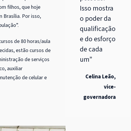
m filhos, que hoje
Isso mostra
rasília. Por isso,
o poder da
pulação”.
qualificação
e do esforço
cursos de 80 horas/aula
de cada
ecidas, estão cursos de
um”
inistração de serviços
o, ⁠auxiliar
Celina Leão,
anutenção de celular e
vice-
governadora