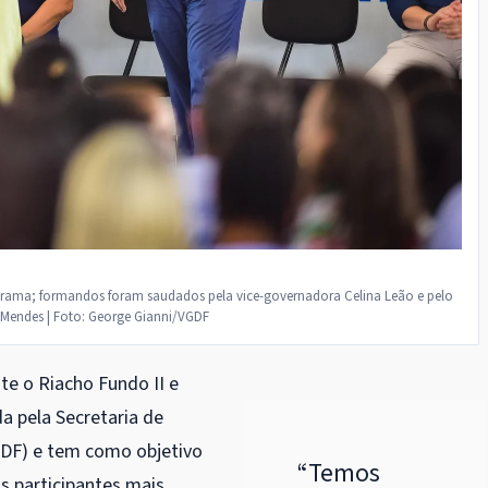
grama; formandos foram saudados pela vice-governadora Celina Leão e pelo
s Mendes | Foto: George Gianni/VGDF
e o Riacho Fundo II e
da pela Secretaria de
DF) e tem como objetivo
“
Temos
os participantes mais