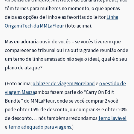
AirSense da Uniqulo, Airstretch da Banana Republic) não
têm ternos para mulheres no momento, o que apenas
deixa as opções de linho e as favoritas do leitor
Linha
OrigamiTech da MMLaFleur
(foto acima).
Mas eu adoraria ouvir de vocês – se vocês tiverem que
comparecer ao tribunal ou ir a outra grande reunião onde
um terno de linho amassado não seja o ideal, qual é o seu
plano de ataque?
(Foto acima;
o blazer de viagem Moreland
e
o vestido de
viagem Maaza
ambos fazem parte do “Carry On Edit
Bundle” do MMLaFleur, onde se você comprar 2 você
pode obter 15% de desconto, ou comprar 3+ e obter 20%
de desconto…. nós também arredondamos
terno lavável
e
terno adequado para viagens
.)