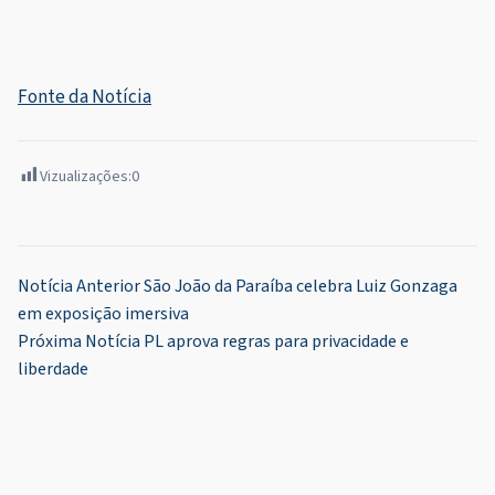
Fonte da Notícia
Vizualizações:
0
Navegação
Notícia Anterior
São João da Paraíba celebra Luiz Gonzaga
em exposição imersiva
de
Próxima Notícia
PL aprova regras para privacidade e
Post
liberdade