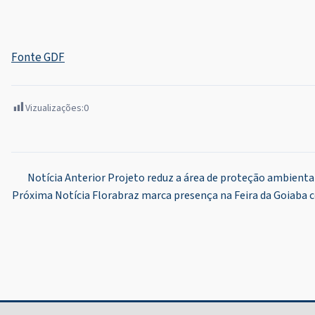
Fonte GDF
Vizualizações:
0
Navegação
Notícia Anterior
Projeto reduz a área de proteção ambiental
Próxima Notícia
Florabraz marca presença na Feira da Goiaba 
de
Post