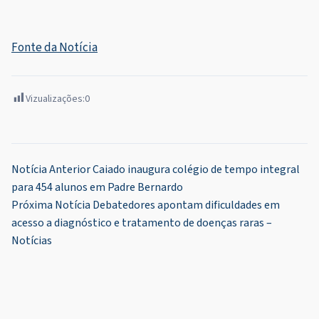
Fonte da Notícia
Vizualizações:
0
Navegação
Notícia Anterior
Caiado inaugura colégio de tempo integral
para 454 alunos em Padre Bernardo
de
Próxima Notícia
Debatedores apontam dificuldades em
Post
acesso a diagnóstico e tratamento de doenças raras –
Notícias