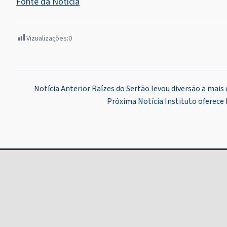
Fonte da Notícia
Vizualizações:
0
Navegação
Notícia Anterior
Raízes do Sertão levou diversão a mais
Próxima Notícia
Instituto oferece
de
Post