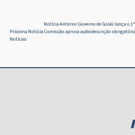
Navegação
Notícia Anterior
Governo de Goiás lança o 1º
Próxima Notícia
Comissão aprova audiodescrição obrigatória 
de
Notícias
Post