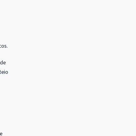
cos.
 de
teio
 e