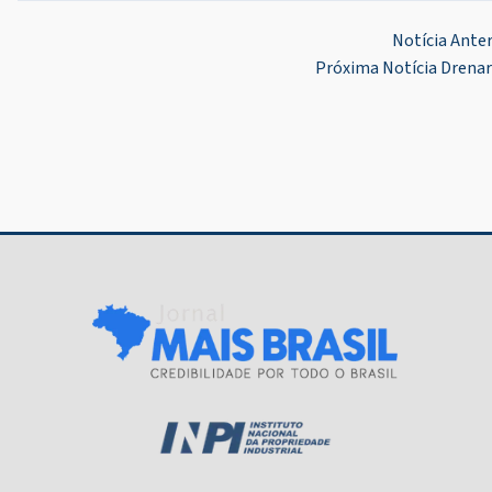
Navegação
Notícia Anter
Próxima Notícia
Drenar
de
Post