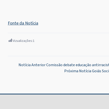
Fonte da Notícia
Vizualizações:
1
Navegação
Notícia Anterior
Comissão debate educação antirracist
Próxima Notícia
Goiás Soc
de
Post