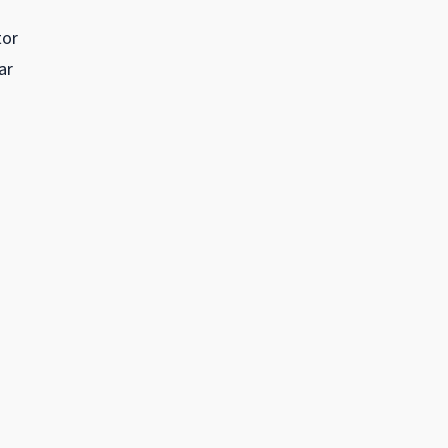
tor
ar