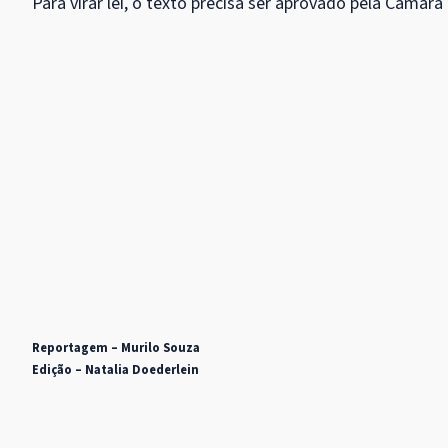
Para virar lei, o texto precisa ser aprovado pela Câmara
Reportagem – Murilo Souza
Edição – Natalia Doederlein