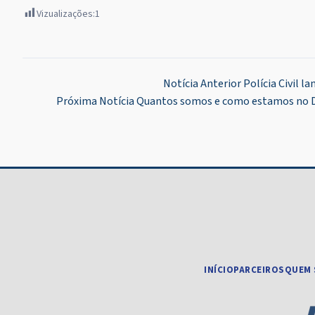
Vizualizações:
1
Navegação
Notícia Anterior
Polícia Civil l
Próxima Notícia
Quantos somos e como estamos no DF
de
Post
INÍCIO
PARCEIROS
QUEM